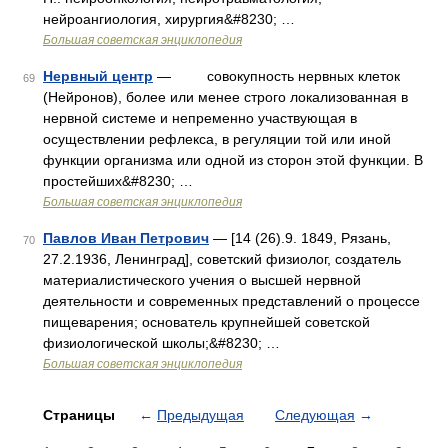
нейроангиология, хирургия&#8230; …
Большая советская энциклопедия
Нервный центр
— совокупность нервных клеток
69
(Нейронов), более или менее строго локализованная в
нервной системе и непременно участвующая в
осуществлении рефлекса, в регуляции той или иной
функции организма или одной из сторон этой функции. В
простейших&#8230; …
Большая советская энциклопедия
Павлов Иван Петрович
— [14 (26).9. 1849, Рязань,
70
27.2.1936, Ленинград], советский физиолог, создатель
материалистического учения о высшей нервной
деятельности и современных представлений о процессе
пищеварения; основатель крупнейшей советской
физиологической школы;&#8230; …
Большая советская энциклопедия
Страницы
←
Предыдущая
Следующая
→