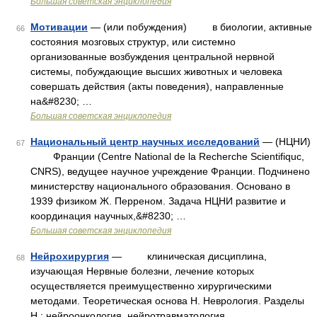
Большая советская энциклопедия
Мотивации
— (или побуждения) в биологии, активные
66
состояния мозговых структур, или системно
организованные возбуждения центральной нервной
системы, побуждающие высших животных и человека
совершать действия (акты поведения), направленные
на&#8230; …
Большая советская энциклопедия
Национальный центр научных исследований
— (НЦНИ)
67
Франции (Centre National de la Recherche Scientifiquc,
CNRS), ведущее научное учреждение Франции. Подчинено
министерству национального образования. Основано в
1939 физиком Ж. Перреном. Задача НЦНИ развитие и
координация научных,&#8230; …
Большая советская энциклопедия
Нейрохирургия
— клиническая дисциплина,
68
изучающая Нервные болезни, лечение которых
осуществляется преимущественно хирургическими
методами. Теоретическая основа Н. Неврология. Разделы
Н.: нейроонкология, нейротравматология,